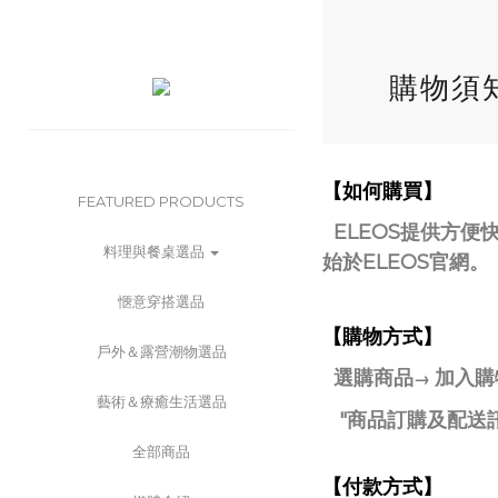
購物須
【如何購買】
FEATURED PRODUCTS
ELEOS提供方便
料理與餐桌選品
始於ELEOS官網。
愜意穿搭選品
【購物方式】
戶外＆露營潮物選品
選購商品
加入購
→
藝術＆療癒生活選品
"商品訂購及配送
全部商品
【付款方式】