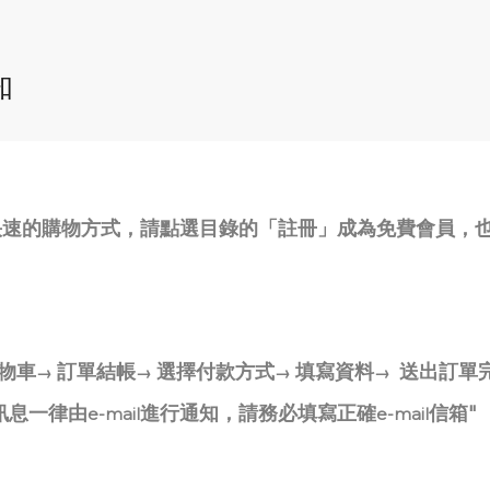
知
快速的購物方式，請點選目錄的「註冊」成為免費會員，
物車
訂單結帳
選擇付款方式
填寫資料
送出訂單
→
→
→
→
訊息一律由
進行通知，請務必填寫正確
信箱"
e-mail
e-mail