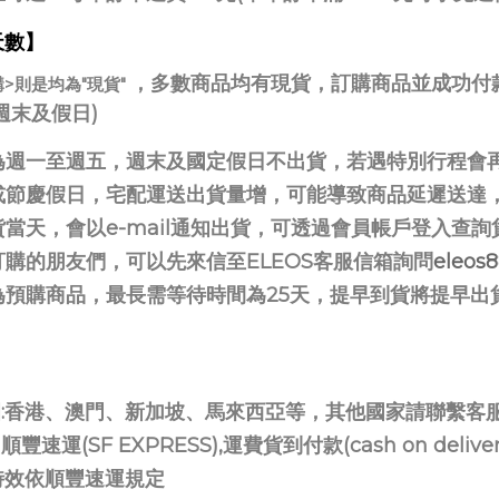
天數】
，多數商品均有現貨，訂購商品並成功付
購>則是均為"現貨"
週末及假日)
為週一至週五，週末及國定假日不出貨，若遇特別行程會
或節慶假日，宅配運送出貨量增，可能導致商品延遲送達
當天，會以e-mail通知出貨，可透過會員帳戶登入查
購的朋友們，可以先來信至ELEOS客服信箱詢問
eleos
為預購商品，最長需等待時間為25天，提早到貨將提早出
:香港、澳門、新加坡、馬來西亞等，其他國家請聯繫客
速運(SF EXPRESS),運費貨到付款(cash on de
時效依順豐速運規定