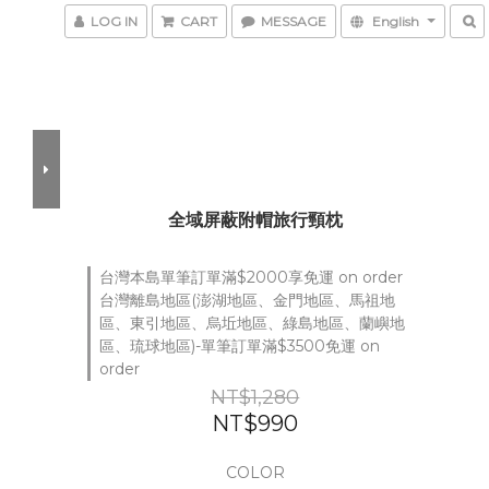
LOG IN
CART
MESSAGE
English
全域屏蔽附帽旅行頸枕
台灣本島單筆訂單滿$2000享免運 on order
台灣離島地區(澎湖地區、金門地區、馬祖地
區、東引地區、烏坵地區、綠島地區、蘭嶼地
區、琉球地區)-單筆訂單滿$3500免運 on
order
NT$1,280
NT$990
COLOR