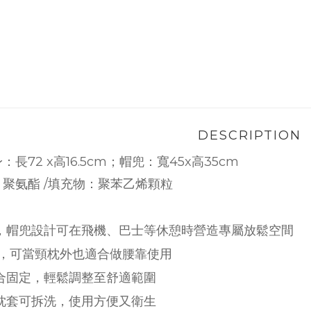
DESCRIPTION
：長72 x高16.5cm；帽兜：寬45x高35cm
氨酯 /填充物：聚苯乙烯顆粒
生，帽兜設計可在飛機、巴士等休憩時營造專屬放鬆空間
枕，可當頸枕外也適合做腰靠使用
貼合固定，輕鬆調整至舒適範圍
、枕套可拆洗，使用方便又衛生