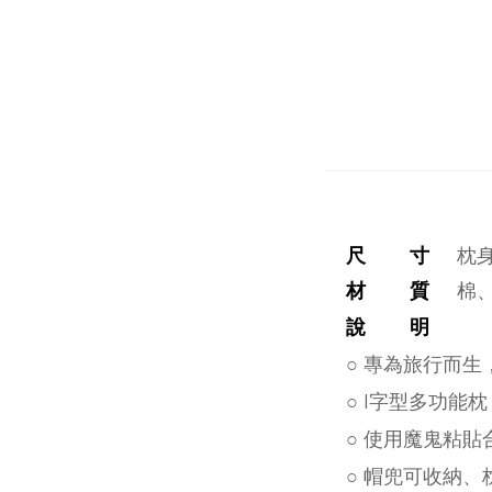
尺 寸
枕身
材 質
棉、聚
說 明
○ 專為旅行而
○ I字型多功能
○ 使用魔鬼粘
○ 帽兜可收納