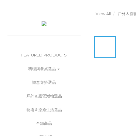
View All
戶外＆露
FEATURED PRODUCTS
料理與餐桌選品
愜意穿搭選品
戶外＆露營潮物選品
藝術＆療癒生活選品
全部商品