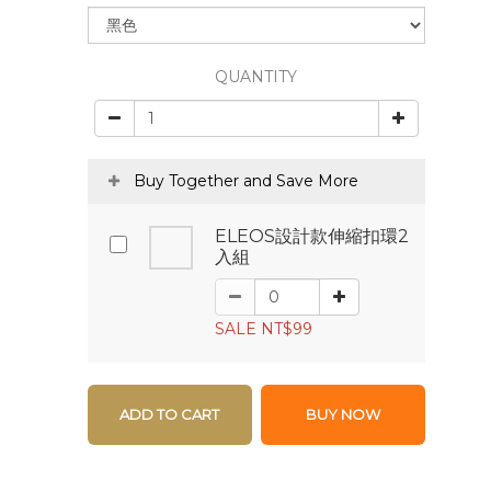
QUANTITY
Buy Together and Save More
ELEOS設計款伸縮扣環2
入組
SALE NT$99
ADD TO CART
BUY NOW