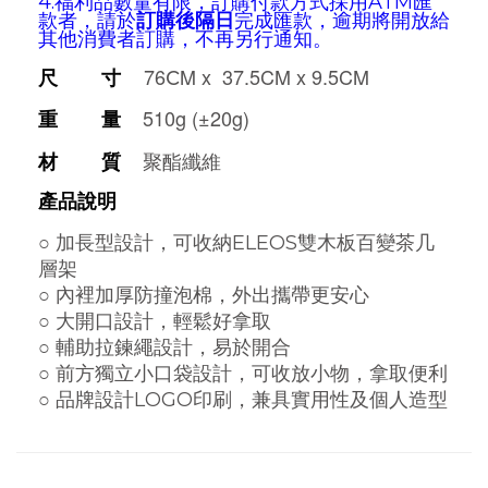
4.福利品數量有限，訂購付款方式採用ATM匯
款者，請於
訂購後隔日
完成匯款，逾期
將開放給
其他消費者訂購
，
不再另行通知。
c
76
M
x 37.5CM
x 9.5CM
尺 寸
510g (±20g)
重 量
聚酯纖維
材 質
產品說明
○
加長型設計，可收納ELEOS雙木板百變茶几
層架
○
內裡加厚防撞泡棉，外出攜帶更安心
○
大開口設計，輕鬆好拿取
○ 輔助拉鍊繩設計
，易於開合
○
前方獨立小口袋設計，可收放小物，拿取便利
○ 品牌設計LOGO印刷，兼具實用性及個人造型