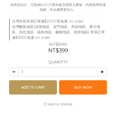
加長型設計，可收納ELEOS雙木板百變茶几層架；內裡加厚防撞
泡棉，外出攜帶更安心。
台灣本島單筆訂單滿$2000享免運 on order
台灣離島地區(澎湖地區、金門地區、馬祖地區、東引地
區、烏坵地區、綠島地區、蘭嶼地區、琉球地區)-單筆訂單
滿$3500免運 on order
NT$690
NT$399
QUANTITY
ADD TO CART
BUY NOW
Add to Wishlist