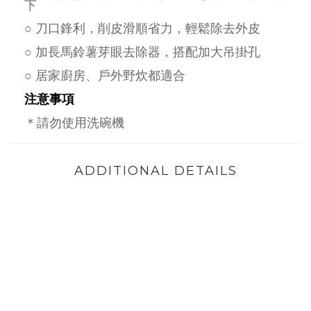
下
○ 刀口鋒利，削皮滑順省力，輕鬆除去外皮
○ 加長馬鈴薯芽眼去除器，搭配加大吊掛孔
○ 居家廚房、戶外野炊都適合
注意事項
＊請勿使用洗碗機
ADDITIONAL DETAILS