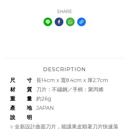
SHARE
DESCRIPTION
尺 寸
長14cm x 寬8.4cm x 厚2.7cm
材 質
刀片：不鏽鋼／手柄：聚丙烯
重 量
約26g
產 地
JAPAN
說 明
○ 全新設計曲面刀片，能讓果皮順著刀片快速落