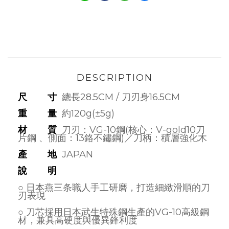
DESCRIPTION
尺 寸
總長28.5CM / 刀刃身16.5
CM
重 量
約120g(±5g)
材 質
刀刃：VG-10鋼(核心：V-gold10刀
片鋼 、側面：13鉻不鏽鋼)／刀柄：積層強化木
產 地
JAPAN
說 明
○ 日本燕三条職人手工研磨，打造細緻滑順的刀
刃表現
○ 刀芯採用日本武生特殊鋼生產的VG-10高級鋼
材，兼具高硬度與優異鋒利度