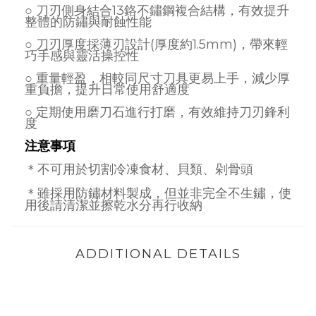
○ 刀刃側身結合13鉻不鏽鋼複合結構，有效提升
整體的防鏽與耐蝕性能
○ 刀刃厚度採薄刃設計(厚度
約1.5mm)，帶來輕
巧手感與靈活操控性
○ 重量輕盈，相較同尺寸刀具更易上手，減少厚
重負擔，提升日常使用舒適度
○ 定期使用磨刀石進行打磨，有效維持刀刃鋒利
度
注意事項
＊不可用於切割冷凍食材、貝類、剁骨頭
＊雖採用防鏽材料製成，但並非完全不生鏽，使
用後請清潔並擦乾水分再行收納
ADDITIONAL DETAILS