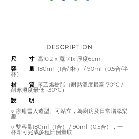
DESCRIPTION
尺 寸
高10.2 x 寬 7.1x 厚度6cm
容 量
180ml（1合/1杯） / 90ml（0.5合/半
杯）
材 質
苯乙烯樹脂（耐熱溫度最高 70°C /
耐寒溫度最低 -30°C）
說 明
○ 療癒雪人造型、可站立，為廚房及日常增添樂
趣
○ 雙容量180ml（1合） / 90ml（0.5合），一
杯即可完成多種比例量取