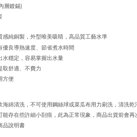
內層鍍錫)
製
高質感純銅製，外型唯美吸睛，高品質工藝水準
具有優良導熱速度、節省煮水時間
，出水穩定，容易掌握出水量
，提取舒適、不費力
用方便
柔軟海綿清洗，不可使用鋼絲球或菜瓜布用力刷洗
，清洗乾
皆可能存在些許細小刮痕
，此
為正常現象
，商品出貨前會再
商品說明書