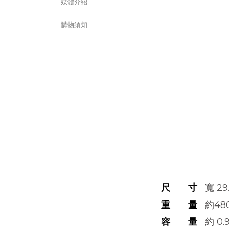
媒體介紹
購物須知
尺 寸
寬 29.
重 量
約
48
容 量
約 0.9