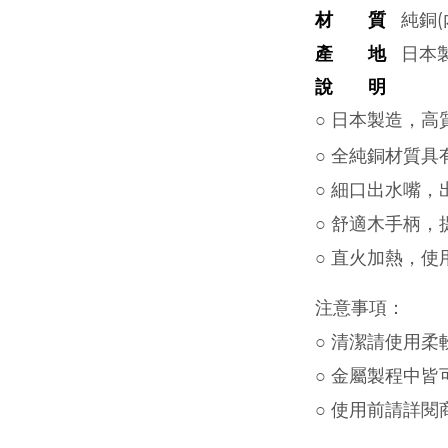
材 質
純銅(
產 地
日本
說 明
○ 日本製造，
○ 全純銅材質
○ 細口出水嘴
○ 舒適木手柄
○ 直火加熱，使
注意事項：
○ 清潔請使用
○ 金屬製程中
○ 使用前請詳閱