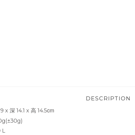
DESCRIPTION
高
cm
9 x 深 14.1 x
14.5
0g(±30g)
 L