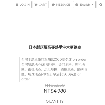
LOG IN
CART
MESSAGE
English
日本製頂級高導熱手沖木柄銅壺
台灣本島單筆訂單滿$2000享免運 on order
台灣離島地區(澎湖地區、金門地區、馬祖地
區、東引地區、烏坵地區、綠島地區、蘭嶼地
區、琉球地區)-單筆訂單滿$3500免運 on
order
NT$6,850
NT$4,980
QUANTITY