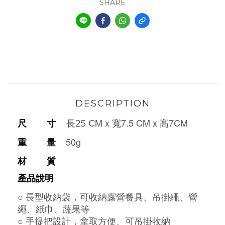
SHARE
DESCRIPTION
c
M
x 寬7.5 CM
x 高7CM
尺 寸
長
25
50g
重 量
材 質
產品說明
○
長型收納袋，可收納露營餐具、吊掛繩、營
繩、紙巾、蔬果等
○
手提把設計，拿取方便、可吊掛收納