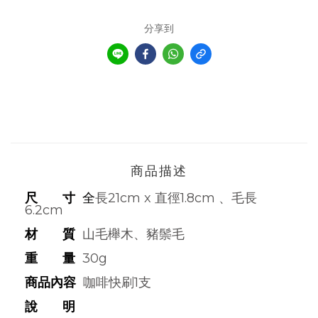
分享到
商品描述
尺 寸
全
長21cm x 直徑1.8cm 、毛長
6.2cm
材 質
山毛櫸木、豬鬃毛
重 量
30g
商品內容
咖啡快刷1支
說 明