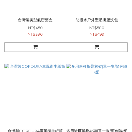
台灣製美型氣密藥盒
防撥水戶外型吊掛盥洗包
NT$450
NT$580
NT$390
NT$499
台灣製CORDURA軍風衛生紙筒
多用途可折疊衣架(單一隻/顏色隨機)