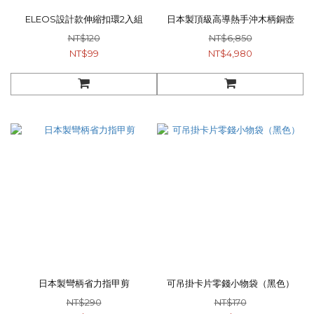
ELEOS設計款伸縮扣環2入組
日本製頂級高導熱手沖木柄銅壺
NT$120
NT$6,850
NT$99
NT$4,980
日本製彎柄省力指甲剪
可吊掛卡片零錢小物袋（黑色）
NT$290
NT$170