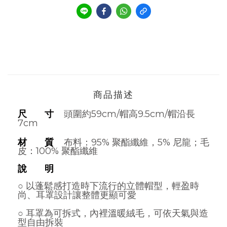
商品描述
尺 寸
頭圍約59cm/帽高9.5cm/帽沿長
7cm
材 質
布料：95% 聚酯纖維，5% 尼龍；
毛
皮：100% 聚酯纖維
說 明
○ 以蓬鬆感打造時下流行的立體帽型，輕盈時
尚、耳罩設計讓整體更顯可愛
○ 耳罩為可拆式，內裡溫暖絨毛，可依天氣與造
型自由拆裝