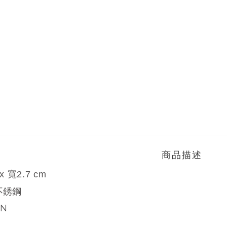
商品描述
x 寬2.7 cm
8不銹鋼
AN