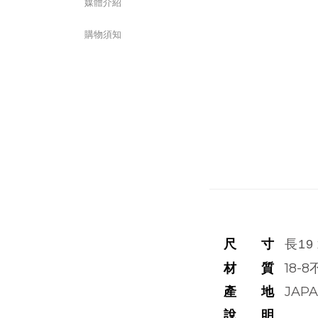
媒體介紹
購物須知
尺 寸
長19 
材 質
18-
產 地
JAP
說 明