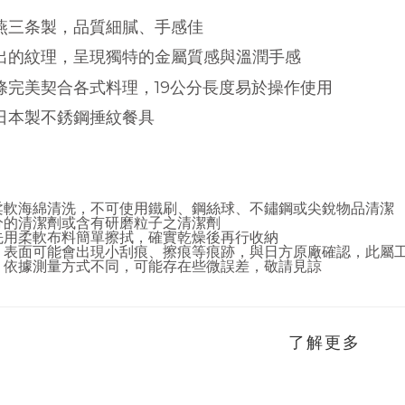
鎮燕三条製，品質細膩、手感佳
打出的紋理，呈現獨特的金屬質感與溫潤手感
線條完美契合各式料理，19公分長度易於操作使用
列日本製不銹鋼捶紋餐具
柔軟海綿清洗，不可使用鐵刷、鋼絲球、不鏽鋼或尖銳物品清潔
分的清潔劑或含有研磨粒子之清潔劑
先用柔軟布料簡單擦拭
，確實乾燥後再行收納
，表面可能會出現小刮痕、擦痕等痕跡，與日方原廠確認，此屬
，
依據測量方式不同
，可能存在些微誤差，敬請見諒
了解更多