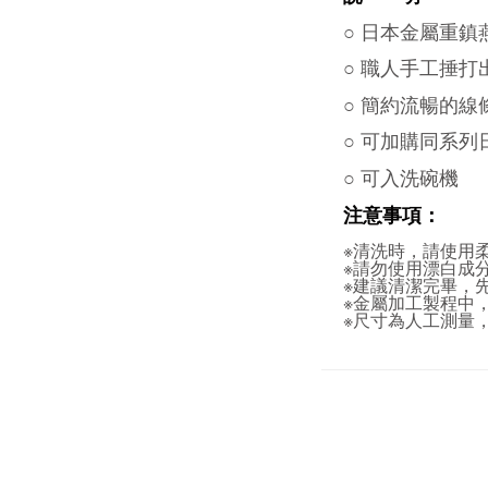
○ 日本金屬重
○ 職人手工捶
○ 簡約流暢的
○ 可加購同系
○ 可入洗碗機
注意事項：
※清洗時，請使用
※請勿使用漂白成
※建議清潔完畢，
※金屬加工製程中
※尺寸為人工測量