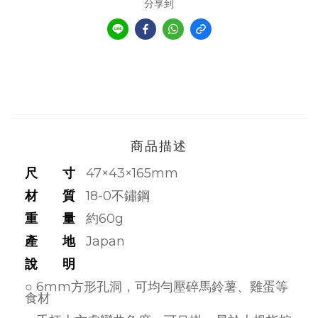
分享到
商品描述
尺 寸
47×43×165mm
材 質
18-0不鏽鋼
重 量
約60g
產 地
Japan
說 明
○ 6mm方形孔洞，可均勻壓碎馬鈴薯、雞蛋等
食材