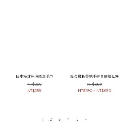
日本極致冰涼降溫毛巾
鈦金屬折疊把手輕量圖騰鈦杯
NT$399
NT$890
NT$299
NT$590 ~ NT$690
1
2
3
4
5
»