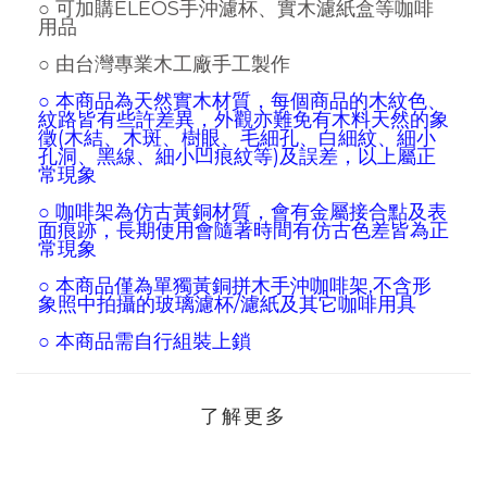
○ 可加購ELEOS手沖濾杯、實木濾紙盒等咖啡
用品
○ 由台灣專業木工廠手工製作
○ 本商品為天然實木材質，每個商品的木紋色、
紋路皆有些許差異，外觀亦難免有木料天然的象
徵(木結、木斑、樹眼、毛細孔、白細紋、細小
孔洞、黑線、細小凹痕紋等)及誤差
，以上屬正
常現象
○ 咖啡架為
仿古
黃銅材質，
會有金屬接合點及表
面痕跡，長期使用會隨著時間有仿古色差皆為正
常現象
○
本商品僅為單獨黃銅拼木手沖咖啡架,不含形
象照中拍攝的玻璃濾杯/濾紙及其它咖啡用具
○
本商品需自行組裝上鎖
了解更多