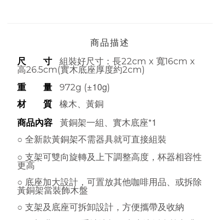
商品描述
尺 寸
組裝好尺寸：
長2
2cm x 寬16cm x
高26.5cm(實木底座厚度約2cm)
±10g
重 量
972g (
)
材 質
橡木、黃銅
黃銅架一組、實木底座*1
商品內容
○ 全新款黃銅架不需器具就可直接組裝
○
支架可雙向旋轉及上下調整高度，杯器相容性
更高
○ 底座加大設計，可置放其他咖啡用品、或拆除
黃銅架當裝飾木盤
○ 支架及底座可拆卸設計，方便攜帶及收納