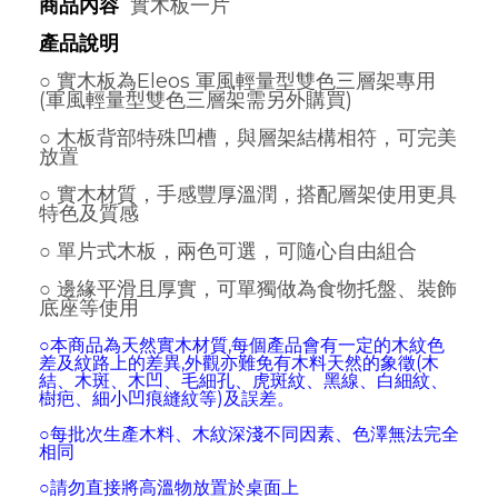
商品內容
實木板一片
產品說明
○ 實木板為Eleos 軍風輕量型雙色三層架專用
(
軍風輕量型雙色三層架需另外購買)
○ 木板背部特殊凹槽，與層架結構相符，可完美
放置
○ 實木材質，手感豐厚溫潤，搭配層架使用更具
特色及質感
○ 單片式木板，兩色可選，可隨心自由組合
○ 邊緣平滑且厚實，可單獨做為食物托盤、裝飾
底座等使用
○本商品為天然實木材質,每個產品會有一定的木紋色
差及紋路上的差異,外觀亦難免有木料天然的象徵(木
結、木斑
、木凹
、
毛細孔
、
虎斑紋
、
黑
線
、白細紋
、
樹疤
、細小凹痕縫紋
等)及誤差
。
○每批次生產木料、木紋深淺不同因素
、色澤無法完全
相同
○請勿直接將高溫物放置於桌面上