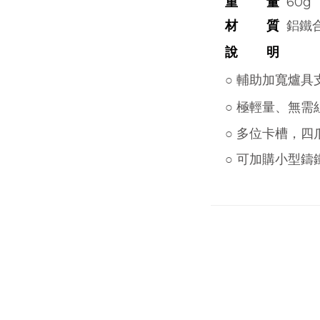
重 量
60g
材 質
鋁鐵
說 明
○ 輔助加寬爐
○ 極輕量、無
○ 多位卡槽，
○ 可加購小型鑄鐵