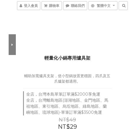
登入會員
購物車
聯絡我們
繁體中文
輕量化小鍋專用爐具架
輔助加寬爐具支架，使小型鍋放置更穩固，四爪及五
爪爐架都適用。
全店，台灣本島單筆訂單滿$2000享免運
全店，台灣離島地區(澎湖地區、金門地區、馬
祖地區、東引地區、烏坵地區、綠島地區、蘭
嶼地區、琉球地區)-單筆訂單滿$3500免運
NT$49
NT$29