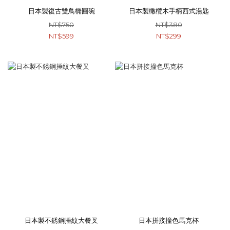
日本製復古雙鳥橢圓碗
日本製橄欖木手柄西式湯匙
NT$750
NT$380
NT$599
NT$299
日本製不銹鋼捶紋大餐叉
日本拼接撞色馬克杯