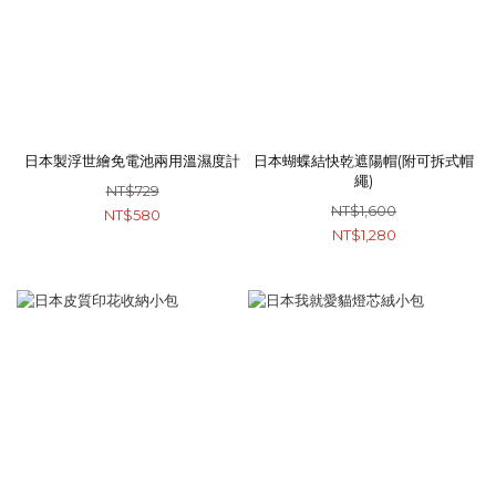
日本製浮世繪免電池兩用溫濕度計
日本蝴蝶結快乾遮陽帽(附可拆式帽
繩)
NT$729
NT$1,600
NT$580
NT$1,280