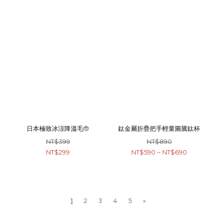
日本極致冰涼降溫毛巾
鈦金屬折疊把手輕量圖騰鈦杯
NT$399
NT$890
NT$299
NT$590 ~ NT$690
1
2
3
4
5
»