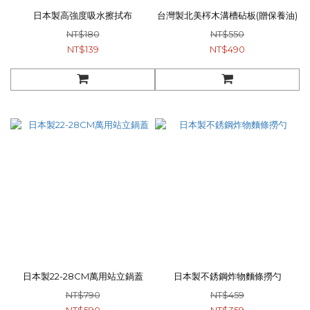
日本製高強度吸水擦拭布
台灣製北美梣木溝槽砧板(贈保養油)
NT$180
NT$550
NT$139
NT$490
日本製22-28CM萬用站立鍋蓋
日本製不銹鋼炸物麵條撈勺
NT$790
NT$459