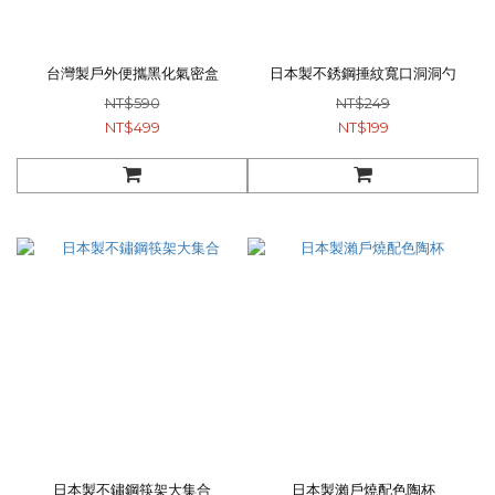
台灣製戶外便攜黑化氣密盒
日本製不銹鋼捶紋寬口洞洞勺
NT$590
NT$249
NT$499
NT$199
日本製不鏽鋼筷架大集合
日本製瀨戶燒配色陶杯