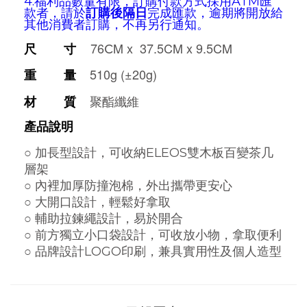
4.福利品數量有限，訂購付款方式採用ATM匯
款者，請於
訂購後隔日
完成匯款，逾期
將開放給
其他消費者訂購
，
不再另行通知。
c
76
M
x 37.5CM
x 9.5CM
尺 寸
510g (±20g)
重 量
聚酯纖維
材 質
產品說明
○
加長型設計，可收納ELEOS雙木板百變茶几
層架
○
內裡加厚防撞泡棉，外出攜帶更安心
○
大開口設計，輕鬆好拿取
○ 輔助拉鍊繩設計
，易於開合
○
前方獨立小口袋設計，可收放小物，拿取便利
○ 品牌設計LOGO印刷，兼具實用性及個人造型