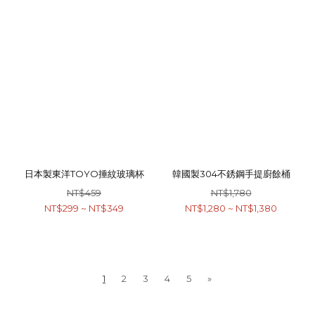
日本製東洋TOYO捶紋玻璃杯
韓國製304不銹鋼手提廚餘桶
NT$459
NT$1,780
NT$299 ~ NT$349
NT$1,280 ~ NT$1,380
1
2
3
4
5
»