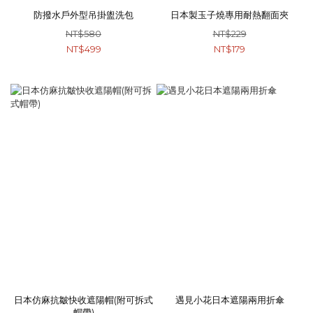
防撥水戶外型吊掛盥洗包
日本製玉子燒專用耐熱翻面夾
NT$580
NT$229
NT$499
NT$179
日本仿麻抗皺快收遮陽帽(附可拆式
遇見小花日本遮陽兩用折傘
帽帶)