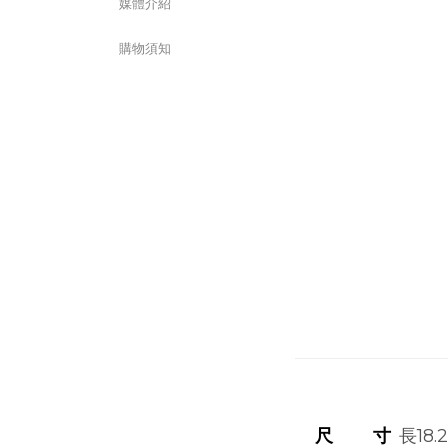
媒體介紹
購物須知
尺 寸
長18.