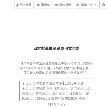
登入會員
購物車
聯絡我們
繁體中文
日本製高麗菜絲專用雹切器
可以輕鬆地雹出高麗菜絲作為美味沙拉使用，無需砧
板,快速簡單,輕鬆剪開。 ●易握,使用方便,手柄形狀。 
菜刀難以剪斷的芯週周圍也用削皮器輕鬆剪開。
全店，台灣本島單筆訂單滿$2000享免運
全店，台灣離島地區(澎湖地區、金門地區、馬
祖地區、東引地區、烏坵地區、綠島地區、蘭
嶼地區、琉球地區)-單筆訂單滿$3500免運
NT$349