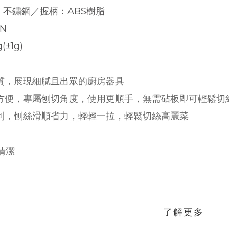
：不鏽鋼／握柄
：
ABS樹脂
AN
(±1g)
品質，展現細膩且出眾的廚房器具
用方便，專屬刨切角度，使用更順手，無需砧板即可輕鬆切
鋒利，刨絲滑順省力，輕輕一拉，輕鬆切絲高麗菜
清潔
了解更多