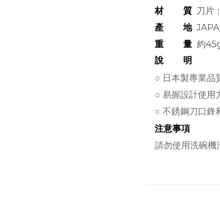
材 質
刀片
產 地
JAP
重 量
約45g
說 明
○ 日本製專業
○ 易握設計使
○ 不銹鋼刀口
注意事項
請勿使用洗碗機