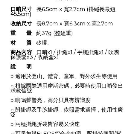
口哨尺寸
長6.5cm x 寬2.7cm (掛繩長最短
45.5cm)
收納尺寸
長8.7cm x 寬6.3cm x 高2.7cm
重 量
約37g (整組重)
材 質
矽膠、
商品內容
口哨x1 / 掛繩x1 / 手腕掛繩x1 / 吹嘴
保護套x3 / 收納盒x1
說 明
○ 適用於登山、體育、童軍、野外求生等使用
○ 根據國際通用摩斯密碼，必要時使用口哨發出
求救信號
○ 哨鳴聲響亮，高分貝具有辨識度
○ 附掛繩及手腕掛繩，依照需求選擇，使用性廣
泛
○ 兩種掛繩拆裝皆容易又快速
○ 可另加購ELEOS鋁合金扣環，配掛於腰間/背