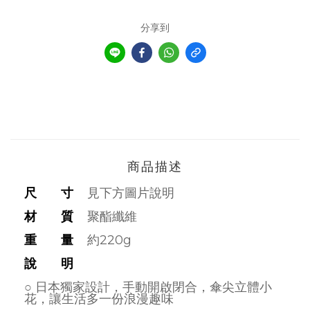
分享到
商品描述
尺 寸
見下方圖片說明
材 質
聚酯纖維
重 量
約220g
說 明
○ 日本獨家設計，手動開啟閉合，傘尖立體小
花，讓生活多一份浪漫趣味