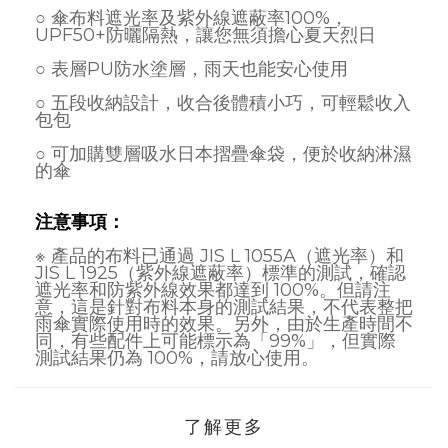
○ 傘布料遮光率及紫外線遮蔽率100%，
UPF50+防曬隔熱，讓您無須擔心夏天烈日
○ 表層PU防水塗層，雨天也能安心使用
○ 五段收納設計，收合後體積小巧，可輕鬆收入
包包
○ 可加購雙層吸水日本摺疊傘袋，便於收納淋濕
的傘
注意事項：
※ 產品的布料已通過 JIS L 1055A（遮光率）和
JIS L 1925（紫外線遮蔽率）標準的測試，確認
遮光率和防紫外線效果都達到 100%。但請注
意，這是針對布料本身的測試結果，不代表整把
雨傘實際使用時的效果。另外，由於生產時間不
同，有些配件上可能標示為「99%」，但實際
測試結果仍為 100%，請放心使用。
了解更多