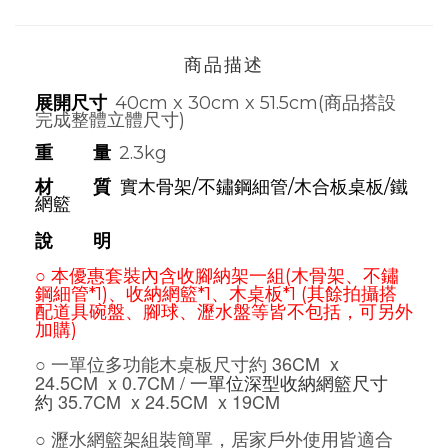
商品描述
展開尺寸
40cm x 30cm x 51.5cm(商品搭設
完成整體立體尺寸)
重 量
2.3kg
材 質
實木骨架/不鏽鋼細管/木合板桌板/鐵
網籃
說 明
○
本優惠套裝內含收腳納架一組(木骨架、不鏽
鋼細管*1)、收納網籃*1、木桌板*1 (其餘拍攝搭
配道具碗盤、腳球、瀝水盤等皆不包括，可另外
加購)
36CM
x
○ 一單位多功能木桌板尺寸約
24.5CM
x 0.7CM
/
一單位深型收納網籃尺寸
35.7CM
x 24.5CM
x 19CM
約
○ 瀝水網籃架組裝簡單，居家戶外使用皆適合