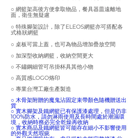
○ 網籃架高後方便拿取物品，餐具器皿遠離地
面，衛生無疑慮
○ 特殊腳架設計，除了ELEOS網籃亦可搭配各
式格狀網籃
○ 桌板可當上蓋，也可為物品增加疊放空間
○ 加
深型收納網籃，收納空間更大
○ 不鏽鋼細管可吊掛杯具其他小物
○ 高質感LOGO烙印
○ 專業台灣工廠生產製造
○ 木骨架附贈的魔鬼沾固定束帶顏色隨機贈送出
貨
○
實木腳架及鐵網籃已有保護漆處理，但是仍非
100%防水，請勿淋雨使用及長時間處於潮濕環
境，收納時務必完全乾燥再收納
○
實木商品及鐵網籃皆可能存在細小不影響使用
的外觀天然瑕疵