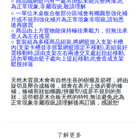
○
商品鐵網籃均有一處吊掛點未能完整烤漆,此
為正常現象,非屬瑕疵,敬請理解
○ 一單位木桌板
合板部分區域會有橢圓形強化補
片
或不規則強化補片為正常現象非瑕疵,請知悉
後再購買
○
商品由上方置物能保持極佳乘載力，但無法承
受人為左右搖晃
○ 套裝組為多樣商品組裝,將網籃放入支架卡槽
內(支架卡槽並非抓緊網籃固定不移動),若組裝好
需移動時,請由支架左右兩邊交叉處起抬起移動,
請勿單獨由籃子處向上提起移動,此會造成支架
鬆脫掉落
天然木質原木會有自然生長的樹瘤及節裡，經由
旋切及壓合成板後，就會在表片上做必要的修
補，修補形狀如橢圓/拼圖型/或是不規則的形
狀，這些都是木合板天然的特性,無法避免
,此為
正常現象非屬瑕疵,請理解後再訂購
，
感謝您!
了解更多