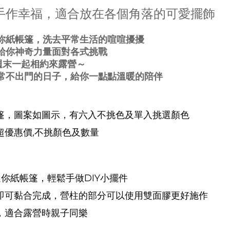
手作幸福，適合放在各個角落的可愛擺飾
你紙帳篷，洗去平常生活的喧喧擾擾
給你神奇力量面對各式挑戰
go~週末一起相約來露營～
常不出門的日子
，給你一點點溫暖的陪伴
篷
，圖案如圖示
，有六入不挑色及單入挑選顏色
超優惠價,不挑顏色及數量
色迷你紙帳篷，輕鬆手做DIY小擺件
水即可黏合完成，營柱的部分可以使用雙面膠更好施作
味，適合露營時親子同樂