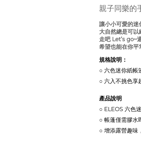
親子同樂的
讓小小可愛的迷
大自然總是可以
走吧 Let’s 
希望也能在你平
規格說明：
○ 六色迷你紙帳
○ 六入不挑色享
產品說明
○ ELEOS 六
○ 帳蓬僅需膠
○ 增添露營趣