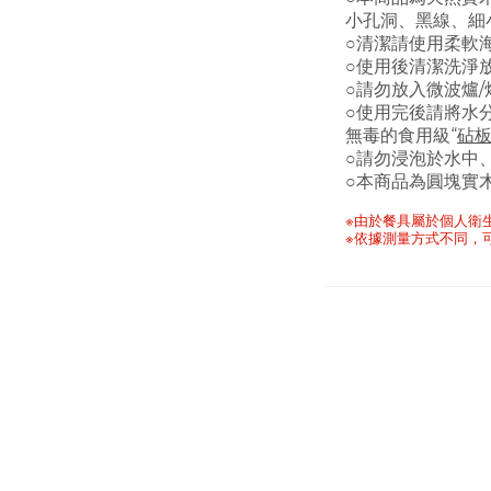
小孔洞、黑線、細
○清潔請使用柔軟
○
使用後清潔洗淨
○請勿放入微波爐/
○
使用完後請將水
無毒的食用級“
砧板
○請勿浸泡於水中
○
本商品為圓塊實
※由於餐具屬於個人衛
※依據測量方式不同
，