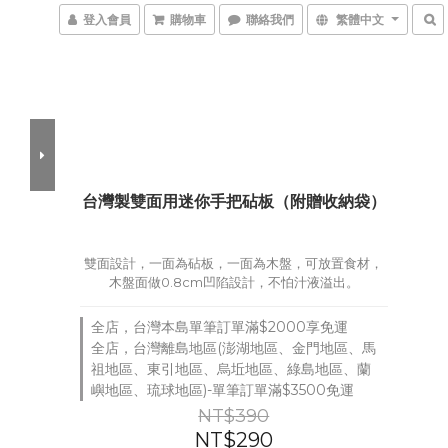
登入會員
購物車
聯絡我們
繁體中文
台灣製雙面用迷你手把砧板（附贈收納袋）
雙面設計，一面為砧板，一面為木盤，可放置食材，
木盤面做0.8cm凹陷設計，不怕汁液溢出。
全店，台灣本島單筆訂單滿$2000享免運
全店，台灣離島地區(澎湖地區、金門地區、馬
祖地區、東引地區、烏坵地區、綠島地區、蘭
嶼地區、琉球地區)-單筆訂單滿$3500免運
NT$390
NT$290