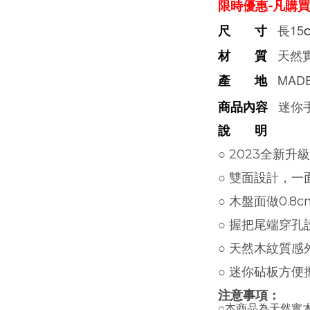
限時優惠-凡購
長15
尺 寸
天然
材 質
MADE
產 地
迷你
商品內容
說 明
○ 2023全新
○ 雙面設計，
○ 木盤面做0.
○ 握把尾端穿孔
○
天然木紋質感
○
迷你砧板方便
注意事項：
○本商品為天然實