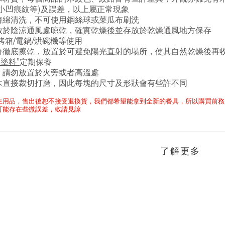
小凹痕紋等)及誤差
，以上屬正常現象
海綿清洗，不可使用鋼絲球或菜瓜布刷洗
放於陰涼通風處晾乾
，
確實乾燥後
並存放於乾燥通風地方保存
烤箱/電鍋/烘碗機等使用
分徹底擦乾
，放置於可避免陽光直射的場所
，使其自然乾燥後再
塗料”
定期保養
、請勿放置於火旁或者高溫處
木直接裁切打磨，因此每塊的尺寸及形狀會有些許不同
生用品
，
售出後恕不接受退換貨
，
我們都希望能拿到全新的餐具
，
所以購買前務
可能存在些微誤差
，敬請見諒
了解更多