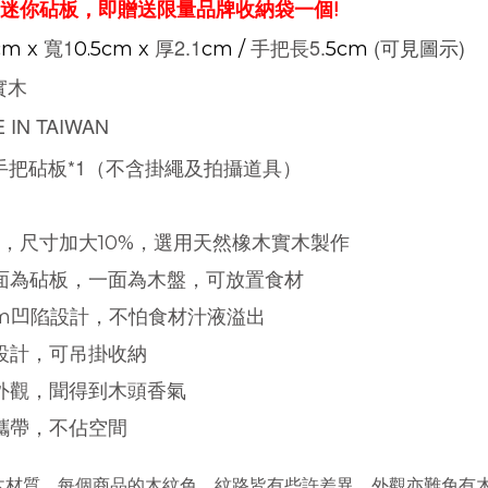
買迷你砧板，即贈送限量品牌收納袋一個!
寬
1
厚
2.1
手把長5.
(可見圖示)
cm
x
0.5
cm
x
cm /
5cm
實木
 IN TAIWAN
手把砧板*1（不含掛繩及拍攝道具）
升級，尺寸加大10%，選用天然橡木實木製作
一面為砧板，一面為木盤，可放置食材
8cm凹陷設計，不怕食材汁液溢出
設計
，
可吊掛收納
外觀，聞得到木頭香氣
攜帶，不佔空間
木材質，每個商品的木紋色、紋路皆有些許差異，外觀亦難免有