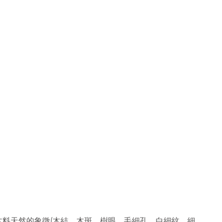
木料天然的象徵(木結、木斑、樹眼、毛細孔、白細紋、細